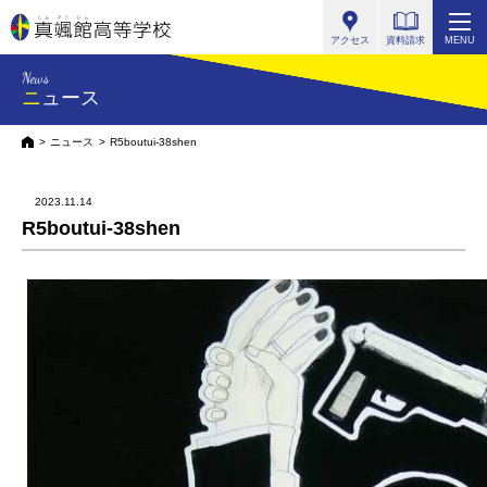
真颯館高等学校
アクセス
資料請求
MENU
News
ニュース
HOME
ニュース
R5boutui-38shen
2023.11.14
R5boutui-38shen