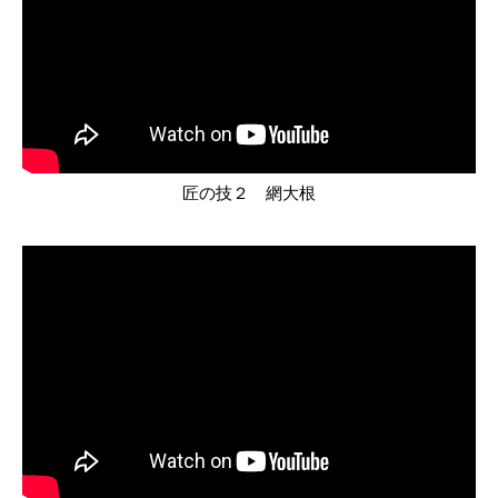
匠の技２ 網大根