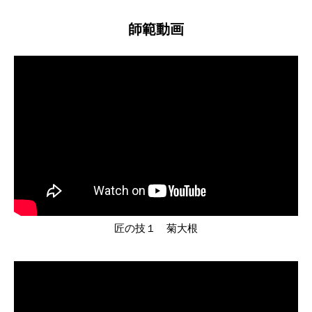
師範動画
匠の技１ 菊大根