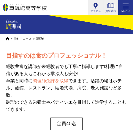
真颯館高等学校
アクセス
資料請求
MENU
Chorika
調理科
HOME
学科・コース
調理科
目指すのは食のプロフェッショナル！
経験豊富な講師が未経験者でも丁寧に指導します!料理に自
信がある人もこれから学ぶ人も安心!
卒業と同時に
調理師免許を取得
できます。活躍の場はホテ
ル、旅館、レストラン、結婚式場、病院、老人施設など多
数。
調理のできる栄養士やパティシエを目指して進学することも
できます。
定員40名