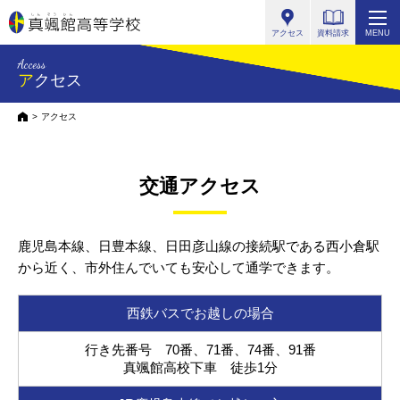
真颯館高等学校
アクセス
資料請求
MENU
Access
アクセス
HOME
アクセス
交通アクセス
鹿児島本線、日豊本線、日田彦山線の接続駅である西小倉駅
から近く、
市外住んでいても安心して通学できます。
西鉄バスでお越しの場合
行き先番号 70番、71番、74番、91番
真颯館高校下車 徒歩1分