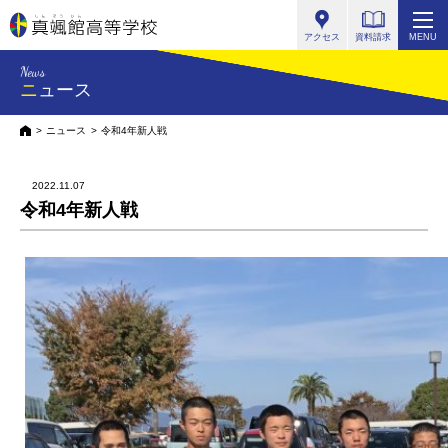
真颯館高等学校
アクセス
資料請求
MENU
News
ニュース
HOME
ニュース
令和4年新人戦
2022.11.07
令和4年新人戦